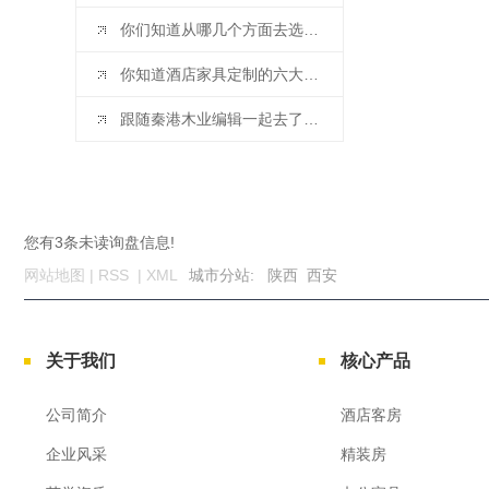
你们知道从哪几个方面去选择办公家具的厂家呢？你GET 到了吗！
你知道酒店家具定制的六大原则吗？**小编带你去了解！
跟随秦港木业编辑一起去了解下银行办公家具绿色环保趋势吧
您有
3
条未读询盘信息!
网站地图
|
RSS
|
XML
城市分站
:
陕西
西安
关于我们
核心产品
公司简介
酒店客房
企业风采
精装房