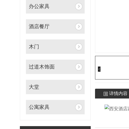
办公家具
酒店餐厅
木门
过道木饰面
大堂
详情内容
公寓家具