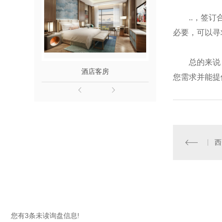
..，签
必要，可以寻
总的来说
酒店客房
精装
您需求并能提
西
您有
3
条未读询盘信息!