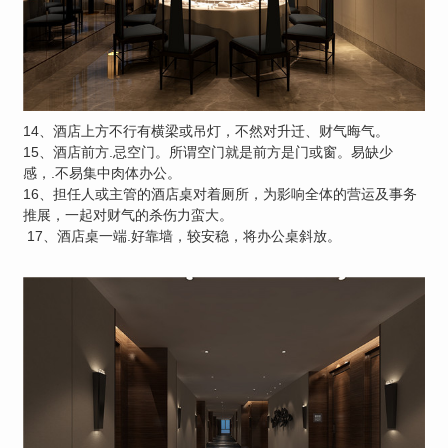
14、酒店上方不行有横梁或吊灯，不然对升迁、财气晦气。
15、酒店前方.忌空门。所谓空门就是前方是门或窗。易缺少
感，.不易集中肉体办公。
16、担任人或主管的酒店桌对着厕所，为影响全体的营运及事务
推展，一起对财气的杀伤力蛮大。
17、酒店桌一端.好靠墙，较安稳，将办公桌斜放。