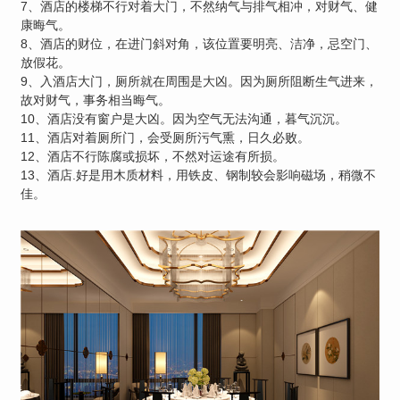
7、酒店的楼梯不行对着大门，不然纳气与排气相冲，对财气、健
康晦气。
8、酒店的财位，在进门斜对角，该位置要明亮、洁净，忌空门、
放假花。
9、入酒店大门，厕所就在周围是大凶。因为厕所阻断生气进来，
故对财气，事务相当晦气。
10、酒店没有窗户是大凶。因为空气无法沟通，暮气沉沉。
11、酒店对着厕所门，会受厕所污气熏，日久必败。
12、酒店不行陈腐或损坏，不然对运途有所损。
13、酒店.好是用木质材料，用铁皮、钢制较会影响磁场，稍微不
佳。