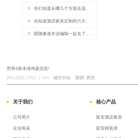
你们知道从哪几个方面去选择办公家具的厂家呢？你GET 到了吗！
你知道酒店家具定制的六大原则吗？**小编带你去了解！
跟随秦港木业编辑一起去了解下银行办公家具绿色环保趋势吧
您有
3
条未读询盘信息!
网站地图
|
RSS
|
XML
城市分站
:
陕西
西安
关于我们
核心产品
公司简介
延安酒店客房
企业风采
延安精装房