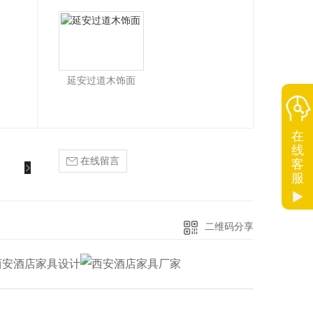
延安过道木饰面
在
线
在线留言
客
服
二维码分享